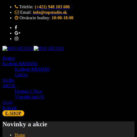
Telefón:
(+421) 948 103 606
Email:
info@topstudio.sk
Otváracie hodiny:
10:00-18:00
Domov
Kuchyne KRAMÁR
Kuchyne KRAMÁR
Galéria
Služby
AKCIE
Farmári v Nitre
Výpredaj kuchýň
O nás
Kontakt
E-SHOP
Novinky a akcie
Home