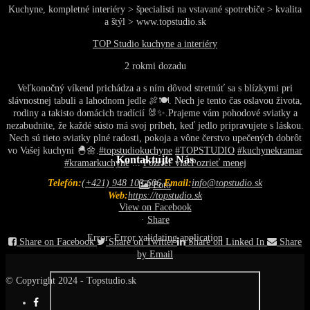
Kuchyne, kompletné interiéry > špecialisti na vstavané spotrebiče > kvalita
a štýl > www.topstudio.sk
TOP Studio kuchyne a interiéry
2 rokmi dozadu
Veľkonočný víkend prichádza a s ním dôvod stretnúť sa s blízkymi pri
slávnostnej tabuli a lahodnom jedle 🍖🍽️. Nech je tento čas oslavou života,
rodiny a takisto domácich tradícií 🐰✨.
Prajeme vám pohodové sviatky a
nezabudnite, že každé sústo má svoj príbeh, keď jedlo pripravujete s láskou.
Nech sú tieto sviatky plné radosti, pokoja a vône čerstvo upečených dobrôt
vo Vašej kuchyni 🐣🌼.
#topstudiokuchyne
#TOPSTUDIO
#kuchynekramar
Kontaktujte Nás
#kramarkuchyne
...
Pozrieť viac
Pozrieť menej
Telefón:
(+421) 948 103 606
Email:
info@topstudio.sk
Foto
Web:
https://topstudio.sk
View on Facebook
·
Share
Error: Error validating application
Share on Facebook
Share on Twitter
Share on Linked In
Share
by Email
© Copyright 2024 - Topstudio.sk