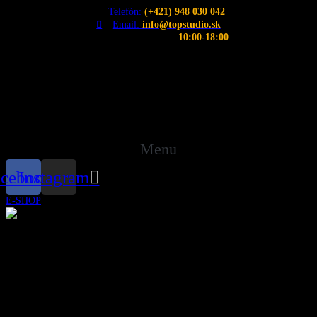
Telefón:
(+421) 948 030 042
Email:
info@topstudio.sk
Otváracie hodiny:
10:00-18:00
Menu
acebook
Instagram
E-SHOP