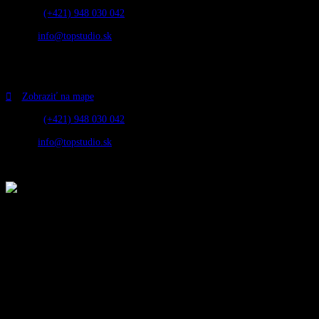
Telefón:
(+421) 948 030 042
Email:
info@topstudio.sk
Otvorené:
Pondelok – Piatok 10:00 – 18:00
Štúdio Nové Zámky
Zobraziť na mape
Telefón:
(+421) 948 030 042
Email:
info@topstudio.sk
Otvorené:
Pondelok – Piatok 10:00 – 18:00